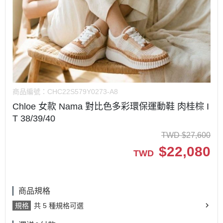
商品編號：
CHC22S579Y0273-A8
Chloe 女款 Nama 對比色多彩環保運動鞋 肉桂棕 I
T 38/39/40
TWD
$
27,600
$
22,080
TWD
商品規格
規格
共 5 種規格可選