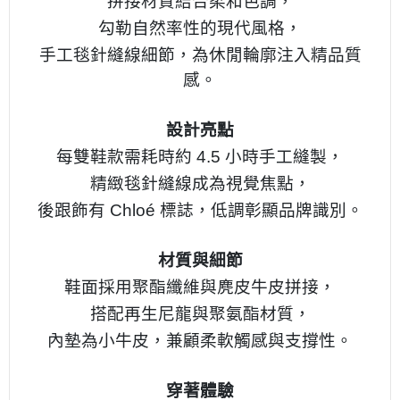
拼接材質結合柔和色調，
勾勒自然率性的現代風格，
手工毯針縫線細節，
為休閒輪廓注入精品質
感。
設計亮點
每雙鞋款需耗時約 4.5 小時手工縫製，
精緻毯針縫線成為視覺焦點，
後跟飾有 Chloé 標誌，
低調彰顯品牌識別。
材質與細節
鞋面採用聚酯纖維與麂皮牛皮拼接，
搭配再生尼龍與聚氨酯材質，
內墊為小牛皮，
兼顧柔軟觸感與支撐性。
穿著體驗