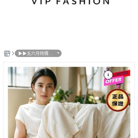
▶▶五六月特價活
動