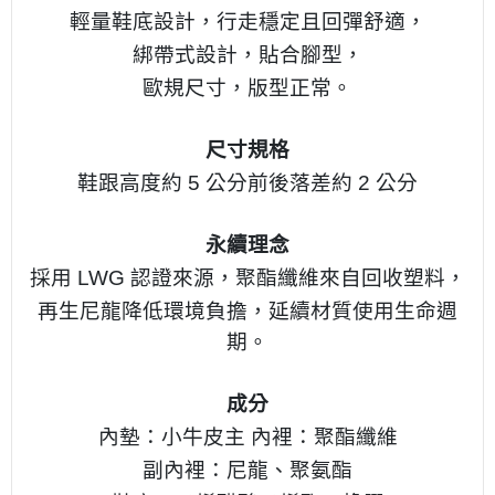
輕量鞋底設計，
行走穩定且回彈舒適，
綁帶式設計，
貼合腳型，
歐規尺寸，
版型正常。
尺寸規格
鞋跟高度約 5 公分
前後落差約 2 公分
永續理念
採用 LWG 認證來源，
聚酯纖維來自回收塑料，
再生尼龍降低環境負擔，
延續材質使用生命週
期。
成分
內墊：小牛皮
主 內裡：聚酯纖維
副內裡：尼龍、聚氨酯