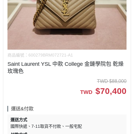
商品編號：
600279BRM072721-A1
Saint Laurent YSL 中款 College 金鏈學院包 乾燥
玫瑰色
TWD
$
88,000
$
70,400
TWD
運送&付款
運送方式
國際快遞
7-11取貨不付款
一般宅配