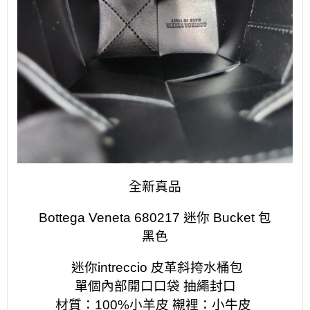
全新真品
Bottega Veneta 680217 迷你 Bucket
包
黑色
迷你intreccio 皮革斜挎水桶包
單個內部開口口袋 抽繩封口
材質：100%小羊皮 襯裡：小牛皮