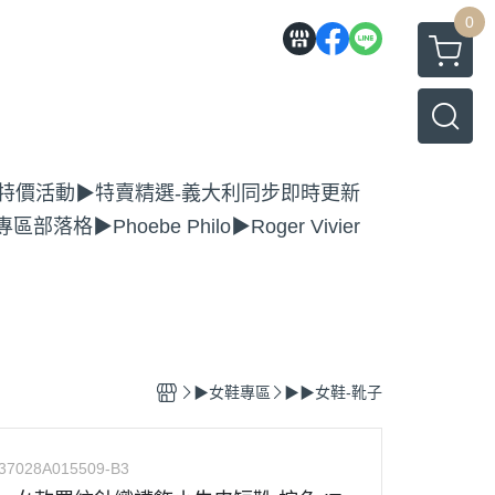
0
特價活動
▶特賣精選-義大利同步即時更新
專區
部落格
▶Phoebe Philo
▶Roger Vivier
▶女鞋專區
▶▶女鞋-靴子
7028A015509-B3