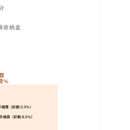
分
廠收納盒
費
費%