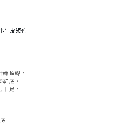
小牛皮短靴
針織頂線。
膠鞋底，
力十足。
鞋底