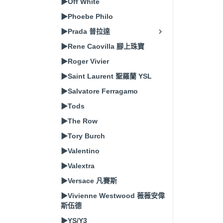
▶Off White
▶Phoebe Philo
▶Prada 普拉達
▶Rene Caovilla 腳上珠寶
▶Roger Vivier
▶Saint Laurent 聖羅蘭 YSL
▶Salvatore Ferragamo
▶Tods
▶The Row
▶Tory Burch
▶Valentino
▶Valextra
▶Versace 凡賽斯
▶Vivienne Westwood 薇薇安偉
斯伍德
▶YS/Y3