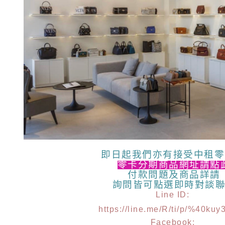
即日起我們亦有接受中租零
零卡分期商品網址請點
付款問題及商品詳請
詢問皆可點選
即時對談
Line ID:
https://line.me/R/ti/p/%40kuy
Facebook: