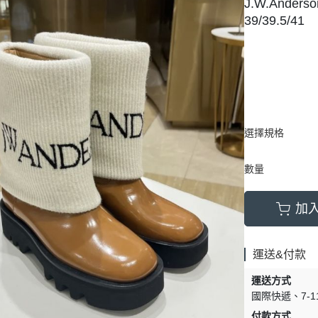
J.W.Ande
39/39.5/41
選擇規格
數量
加
運送&付款
運送方式
國際快遞
7-
付款方式