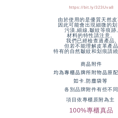
https://bit.ly/323Uva8
由於使用的是優質天然皮
因此可能會出現細微的划
污漬,細線,皺紋等痕跡
材料的特性請注意。
我們已經檢查過產品,
但若不能理解皮革產
特有的自然皺紋和划痕請
商品附件
均為專櫃品牌所附物品原
如卡.防塵袋等
各別品牌附件有些不
項目依專櫃原附為主
100%專櫃真品