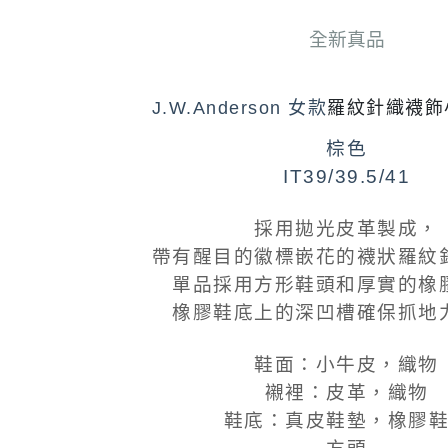
全新真品
羅紋針織襪飾
J.W.Anderson 女款
棕色
IT39/39.5/41
採用拋光皮革製成，
帶有醒目的徽標嵌花的襪狀羅紋
單品採用方形鞋頭和厚實的橡
橡膠鞋底上的深凹槽確保抓地
鞋面：小牛皮，織物
襯裡：皮革，織物
鞋底：真皮鞋墊，橡膠