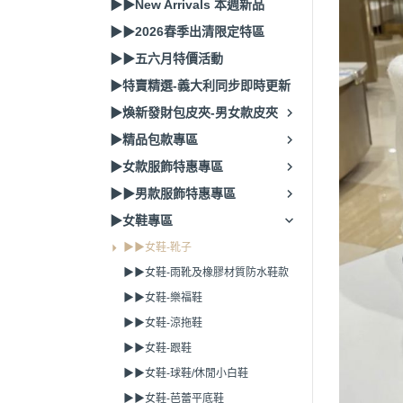
▶▶New Arrivals 本週新品
▶▶2026春季出清限定特區
▶▶五六月特價活動
▶特賣精選-義大利同步即時更新
▶煥新發財包皮夾-男女款皮夾
▶精品包款專區
▶女款服飾特惠專區
▶▶男款服飾特惠專區
▶女鞋專區
▶▶女鞋-靴子
▶▶女鞋-雨靴及橡膠材質防水鞋款
▶▶女鞋-樂福鞋
▶▶女鞋-涼拖鞋
▶▶女鞋-跟鞋
▶▶女鞋-球鞋/休閒小白鞋
▶▶女鞋-芭蕾平底鞋