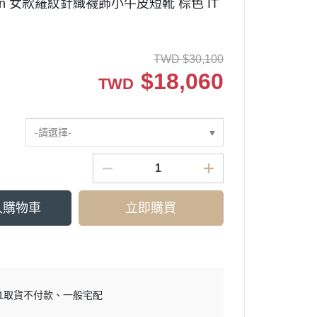
rson 女款羅紋針織襪飾小牛皮短靴 棕色 IT
TWD
$
30,100
$
18,060
TWD
-請選擇-
入購物車
立即購買
11取貨不付款
一般宅配