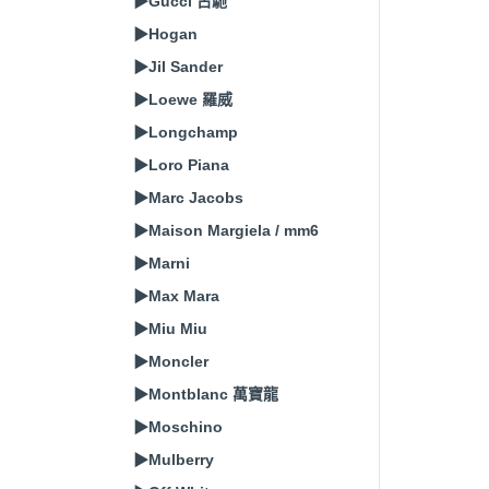
▶Gucci 古馳
▶Hogan
▶Jil Sander
▶Loewe 羅威
▶Longchamp
▶Loro Piana
▶Marc Jacobs
▶Maison Margiela / mm6
▶Marni
▶Max Mara
▶Miu Miu
▶Moncler
▶Montblanc 萬寶龍
▶Moschino
▶Mulberry