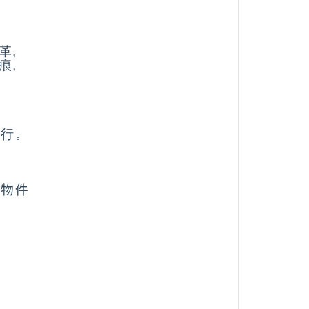
革,
痕,
,
品
繞行。
配物件
同