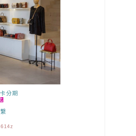
卡分期
此
聯繫
3614z