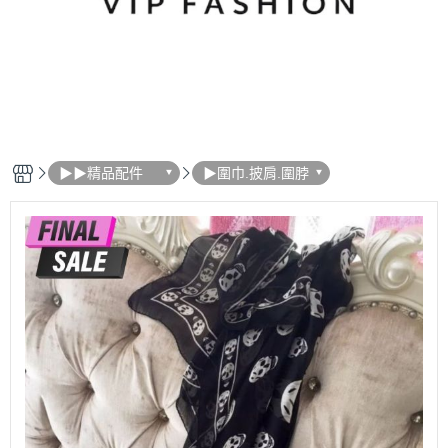
▶▶精品配件
▶圍巾.披肩.圍脖