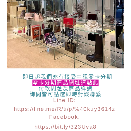
即日起我們亦有接受中租零卡分期
零卡分期商品網址請點此
付款問題及商品詳請
詢問皆可點選
即時對談聯繫
Line ID:
https://line.me/R/ti/p/%40kuy3614z
Facebook:
https://bit.ly/323Uva8