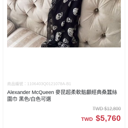
商品編號：
1106403Q0121078A-B1
Alexander McQueen 麥昆超柔軟骷顱經典桑蠶絲
圍巾 黑色/白色可選
TWD
$
12,800
$
5,760
TWD