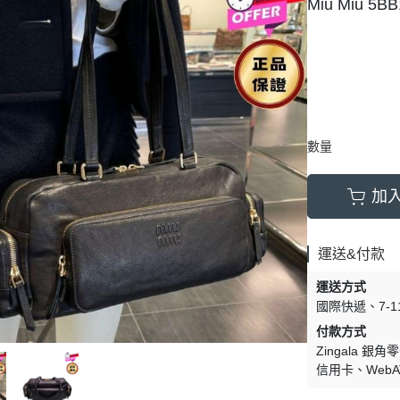
Miu Miu 5
數量
加
運送&付款
運送方式
國際快遞
7-
付款方式
Zingala 銀角
信用卡
Web