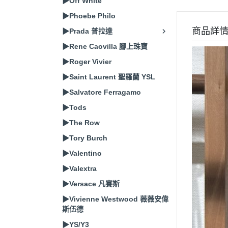
▶Off White
▶Phoebe Philo
商品詳
▶Prada 普拉達
▶Rene Caovilla 腳上珠寶
▶Roger Vivier
▶Saint Laurent 聖羅蘭 YSL
▶Salvatore Ferragamo
▶Tods
▶The Row
▶Tory Burch
▶Valentino
▶Valextra
▶Versace 凡賽斯
▶Vivienne Westwood 薇薇安偉
斯伍德
▶YS/Y3