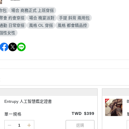
你包
場合 商務正式 上班穿搭
聚會 約會穿搭
場合 晚宴派對
手提 斜背 兩用包
通勤 日常穿搭
風格 OL 穿搭
風格 都會精品控
登個性女性
購
Entrupy 人工智慧鑑定證書
TWD
$399
單一規格