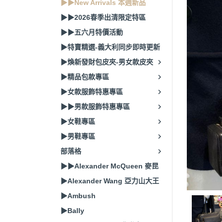
▶▶New Arrivals 本週新品
▶▶2026春季出清限定特區
▶▶五六月特價活動
▶特賣精選-義大利同步即時更新
▶煥新發財包皮夾-男女款皮夾
▶精品包款專區
▶女款服飾特惠專區
▶▶男款服飾特惠專區
▶女鞋專區
▶男鞋專區
部落格
▶▶Alexander McQueen 麥昆
▶Alexander Wang 亞力山大王
▶Ambush
▶Bally