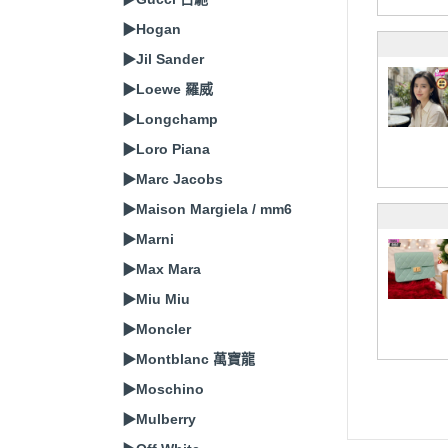
▶Hogan
▶Jil Sander
▶Loewe 羅威
▶Longchamp
▶Loro Piana
▶Marc Jacobs
▶Maison Margiela / mm6
▶Marni
▶Max Mara
▶Miu Miu
▶Moncler
▶Montblanc 萬寶龍
▶Moschino
▶Mulberry