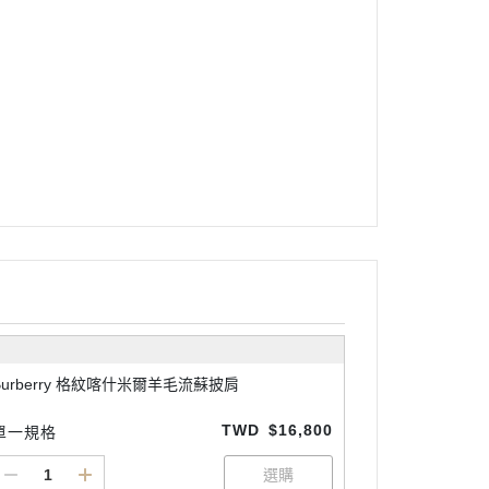
Burberry 格紋喀什米爾羊毛流蘇披肩
TWD
$16,800
單一規格