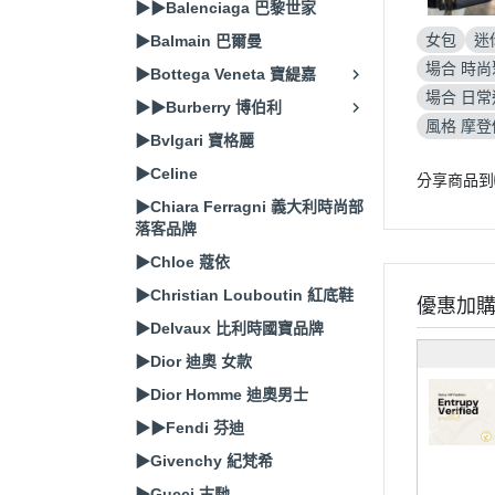
▶▶Balenciaga 巴黎世家
女包
迷
▶Balmain 巴爾曼
場合 時尚
▶Bottega Veneta 寶緹嘉
場合 日常
▶▶Burberry 博伯利
風格 摩
▶Bvlgari 寶格麗
▶Celine
分享商品到
▶Chiara Ferragni 義大利時尚部
落客品牌
▶Chloe 蔻依
▶Christian Louboutin 紅底鞋
優惠加
▶Delvaux 比利時國寶品牌
▶Dior 迪奧 女款
▶Dior Homme 迪奧男士
▶▶Fendi 芬迪
▶Givenchy 紀梵希
▶Gucci 古馳