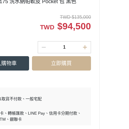
BB175 洗水納帕軟皮 Pocket 包 黑色
TWD
$
135,000
$
94,500
TWD
入購物車
立即購買
11取貨不付款
一般宅配
零卡
轉帳匯款
LINE Pay
信用卡分期付款
ATM
銀聯卡