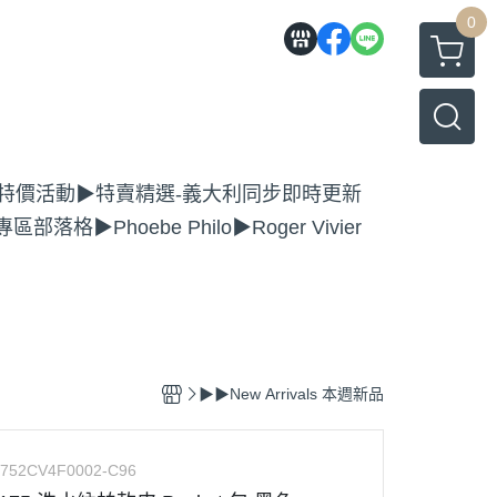
0
特價活動
▶特賣精選-義大利同步即時更新
專區
部落格
▶Phoebe Philo
▶Roger Vivier
▶▶New Arrivals 本週新品
752CV4F0002-C96