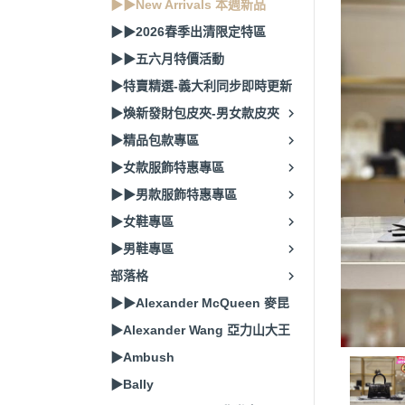
▶▶New Arrivals 本週新品
▶▶2026春季出清限定特區
▶▶五六月特價活動
▶特賣精選-義大利同步即時更新
▶煥新發財包皮夾-男女款皮夾
▶精品包款專區
▶女款服飾特惠專區
▶▶男款服飾特惠專區
▶女鞋專區
▶男鞋專區
部落格
▶▶Alexander McQueen 麥昆
▶Alexander Wang 亞力山大王
▶Ambush
▶Bally