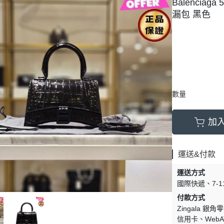
Balenciag
漏包 黑色
數量
加
運送&付款
運送方式
國際快遞
7-
付款方式
Zingala 銀角
信用卡
Web