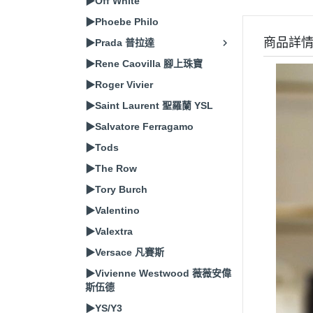
▶Off White
▶Phoebe Philo
商品詳
▶Prada 普拉達
▶Rene Caovilla 腳上珠寶
▶Roger Vivier
▶Saint Laurent 聖羅蘭 YSL
▶Salvatore Ferragamo
▶Tods
▶The Row
▶Tory Burch
▶Valentino
▶Valextra
▶Versace 凡賽斯
▶Vivienne Westwood 薇薇安偉
斯伍德
▶YS/Y3