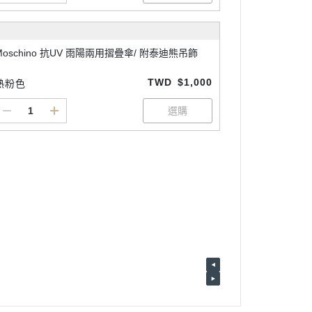
Moschino 抗UV 雨陽兩用摺疊傘/ 附泰迪熊吊飾
TWD
$1,000
熱粉色