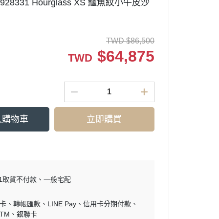
a 5928331 Hourglass XS 鱷魚紋小牛皮沙
TWD
$
86,500
$
64,875
TWD
入購物車
立即購買
11取貨不付款
一般宅配
零卡
轉帳匯款
LINE Pay
信用卡分期付款
ATM
銀聯卡