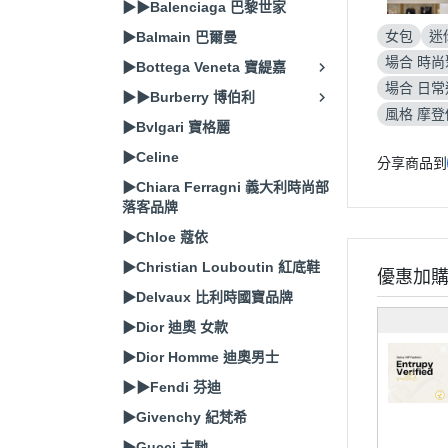
▶▶Balenciaga 巴黎世家
女包
迷
▶Balmain 巴爾曼
場合 時尚
▶Bottega Veneta 寶緹嘉
場合 日常
▶▶Burberry 博伯利
風格 摩
▶Bvlgari 寶格麗
▶Celine
分享商品到
▶Chiara Ferragni 義大利時尚部
落客品牌
▶Chloe 蔻依
▶Christian Louboutin 紅底鞋
優惠加
▶Delvaux 比利時國寶品牌
▶Dior 迪奧 女款
▶Dior Homme 迪奧男士
▶▶Fendi 芬迪
▶Givenchy 紀梵希
▶Gucci 古馳