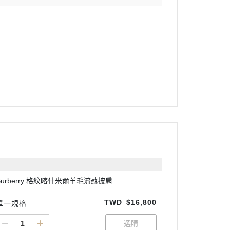
Burberry 格紋喀什米爾羊毛流蘇披肩
TWD
$16,800
單一規格