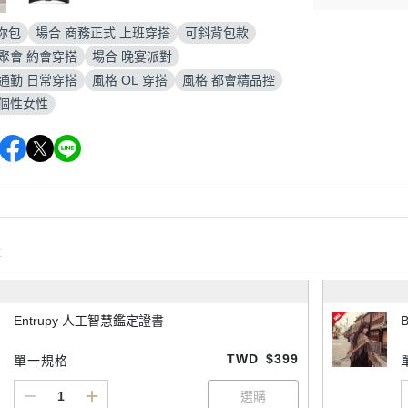
你包
場合 商務正式 上班穿搭
可斜背包款
聚會 約會穿搭
場合 晚宴派對
通勤 日常穿搭
風格 OL 穿搭
風格 都會精品控
登個性女性
購
Entrupy 人工智慧鑑定證書
TWD
$399
單一規格