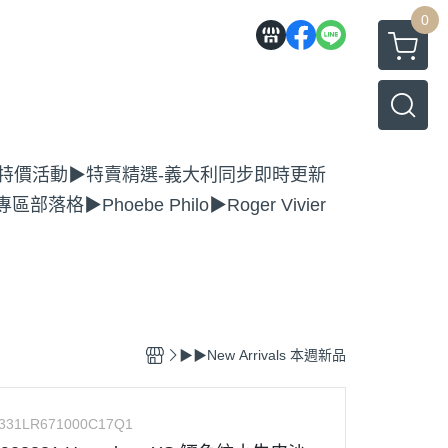
0
特價活動
▶特賣精選-義大利同步即時更新
專區
部落格
▶Phoebe Philo
▶Roger Vivier
▶▶New Arrivals 本週新品
331LR671000C17Q1