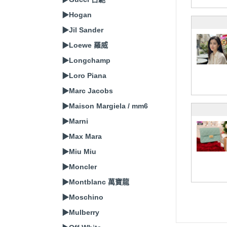
▶Hogan
▶Jil Sander
▶Loewe 羅威
▶Longchamp
▶Loro Piana
▶Marc Jacobs
▶Maison Margiela / mm6
▶Marni
▶Max Mara
▶Miu Miu
▶Moncler
▶Montblanc 萬寶龍
▶Moschino
▶Mulberry