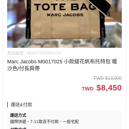
商品編號：
M0017025263-C9
Marc Jacobs M0017025 小款緹花帆布托特包 暖
沙色/付長肩帶
TWD
$
13,000
$
8,450
TWD
運送&付款
運送方式
國際快遞
7-11取貨不付款
一般宅配