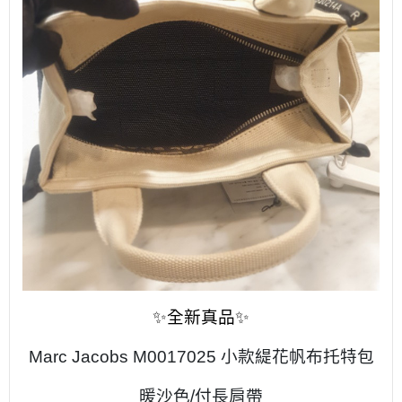
✨全新真品✨
Marc Jacobs M0017025 小款緹花帆布托特包
暖沙色/付長肩帶