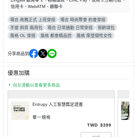
Zingala 銀角零卡
轉帳匯款
LINE Pay
信用卡分期付款
信用卡
WebATM
銀聯卡
場合 商務正式 上班穿搭
場合 時尚聚會 約會穿搭
手提 斜背 兩用包
場合 日常通勤 日常穿搭
保齡球包
風格 OL 穿搭
風格 都會精品控
風格 摩登個性女性
分享商品到
優惠加購
向左滑動以查看更多商品
Entrupy 人工智慧鑑定證書
單一規格
TWD
$399