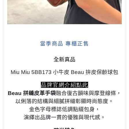
當季商品 專櫃正售
全新真品
Miu Miu 5BB173 小牛皮 Beau 拚皮保齡球包
品牌官網介紹點此
Beau 拼縫皮革手袋
融合復古韻味與摩登線條，
以俐落的結構與細膩拼縫彰顯時尚態度。
金色字母標誌低調點綴包身，
演繹出品牌一貫的優雅與現代感。