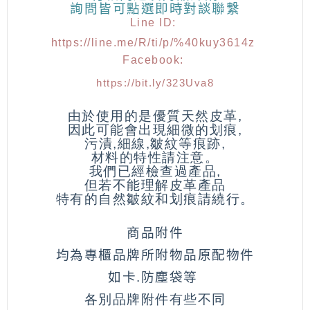
詢問皆可點選
即時對談聯繫
Line ID:
https://line.me/R/ti/p/%40kuy3614z
Facebook:
https://bit.ly/323Uva8
由於使用的是優質天然皮革,
因此可能會出現細微的划痕,
污漬,細線,皺紋等痕跡,
材料的特性請注意。
我們已經檢查過產品,
但若不能理解皮革產品
特有的自然皺紋和划痕請繞行。
商品附件
均為專櫃品牌所附物品原配物件
如卡.防塵袋等
各別品牌附件有些不同