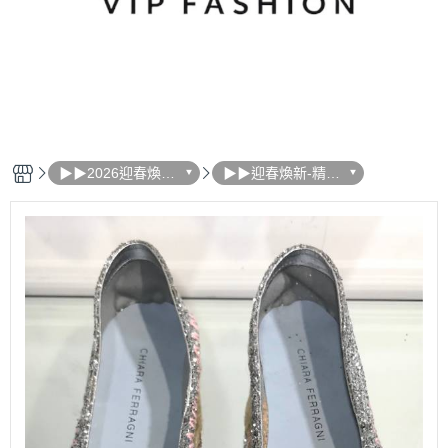
▶▶2026迎春煥新
▶▶迎春煥新-精品
精品特賣
女鞋活動區