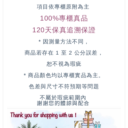
項目依專櫃原附為主
100%專櫃真品
120天保真追溯保證
* 因測量方法不同，
商品若存在 1 至 2 公分誤差，
恕不視為瑕疵
* 商品顏色均以專櫃實品為主。
色差與尺寸不符預期等問題
不屬於瑕疵範圍內
謝謝您的體諒與配合