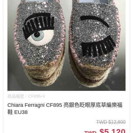
商品編號：
CF895-V
Chiara Ferragni CF895 亮銀色眨眼厚底草編樂福
鞋 EU38
TWD
$
12,800
$
5,120
TWD