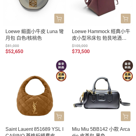
Loewe 緞面小牛皮 Luna 彎
Loewe Hammock 經典小牛
月包 白色/核桃色
皮小型吊床包 勃艮地酒紅
色
$81,000
$105,000
$52,650
$73,500
Saint Lauent 851689 YSL I
Miu Miu 5BB142 小款 Arca
CARINO 菱格絎縫麂皮包
die 皮革包 黑色