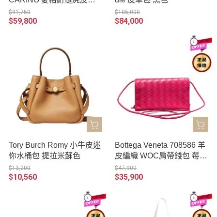
焦糖干邑
$91,750
$105,000
$59,800
$84,000
Tory Burch Romy 小牛皮迷
Bottega Veneta 708586 羊
你水桶包 提拉米蘇色
皮編織 WOC肩帶錢包 莓果
粉色
$13,200
$47,900
$10,560
$35,900