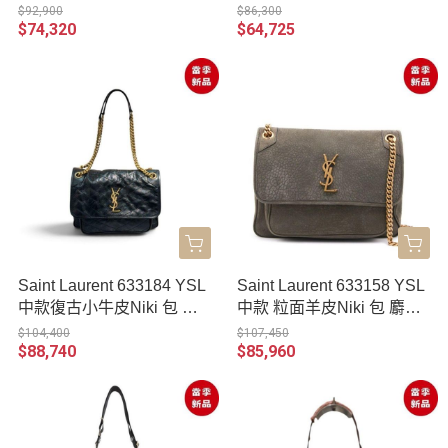
包 黑色及金色Logo
$92,900
$86,300
$74,320
$64,725
Saint Laurent 633184 YSL
Saint Laurent 633158 YSL
中款復古小牛皮Niki 包 黑
中款 粒面羊皮Niki 包 麝香
色金鏈
綠 金鏈
$104,400
$107,450
$88,740
$85,960